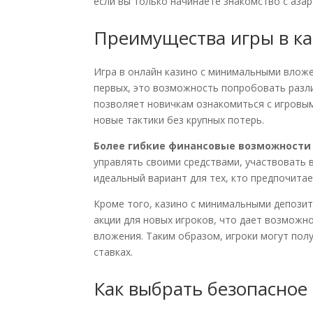
если вы только начинаете знакомство с аза
Преимущества игры в к
Игра в онлайн казино с минимальными вложе
первых, это возможность попробовать разли
позволяет новичкам ознакомиться с игровым
новые тактики без крупных потерь.
Более гибкие финансовые возможности
управлять своими средствами, участвовать в
идеальный вариант для тех, кто предпочитае
Кроме того, казино с минимальными депози
акции для новых игроков, что дает возможн
вложения. Таким образом, игроки могут по
ставках.
Как выбрать безопасное