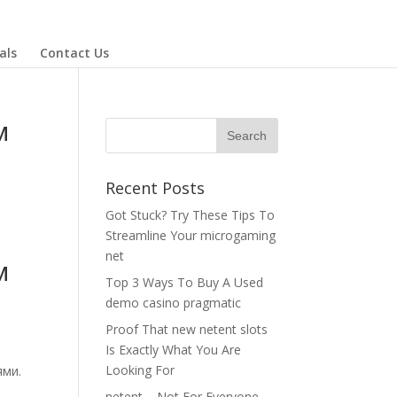
als
Contact Us
м
Recent Posts
Got Stuck? Try These Tips To
Streamline Your microgaming
net
м
Top 3 Ways To Buy A Used
demo casino pragmatic
Proof That new netent slots
Is Exactly What You Are
Looking For
ями.
netent – Not For Everyone