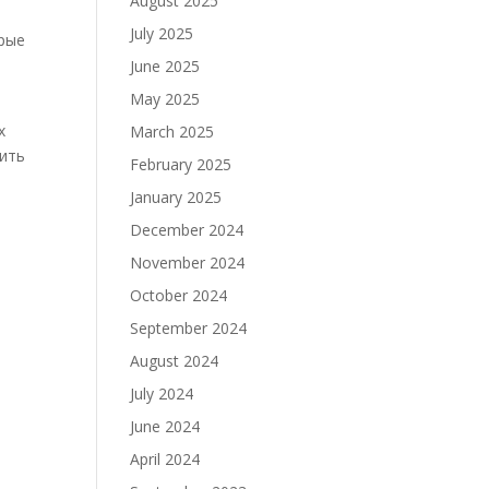
August 2025
July 2025
орые
June 2025
May 2025
х
March 2025
рить
February 2025
January 2025
December 2024
November 2024
October 2024
September 2024
August 2024
July 2024
June 2024
April 2024