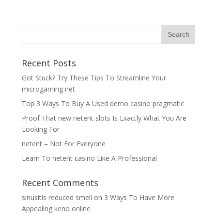
Recent Posts
Got Stuck? Try These Tips To Streamline Your
microgaming net
Top 3 Ways To Buy A Used demo casino pragmatic
Proof That new netent slots Is Exactly What You Are
Looking For
netent – Not For Everyone
Learn To netent casino Like A Professional
Recent Comments
sinusitis reduced smell
on
3 Ways To Have More
Appealing keno online