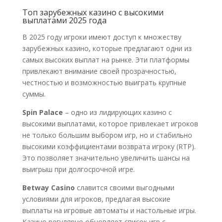
Топ зарубежных казино с высокими
выплатами 2025 года
В 2025 году игроки имеют доступ к множеству
зарубежных казино, которые предлагают одни из
самых высоких выплат на рынке. Эти платформы
привлекают внимание своей прозрачностью,
честностью и возможностью выиграть крупные
суммы.
Spin Palace
– одно из лидирующих казино с
высокими выплатами, которое привлекает игроков
не только большим выбором игр, но и стабильно
высокими коэффициентами возврата игроку (RTP).
Это позволяет значительно увеличить шансы на
выигрыш при долгосрочной игре.
Betway Casino
славится своими выгодными
условиями для игроков, предлагая высокие
выплаты на игровые автоматы и настольные игры.
Казино регулярно обновляет список игр с