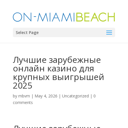
Select Page
Лучшие зарубежные
онлайн казино для
крупных выигрышей
2025
by
mbvm
|
May 4, 2026
|
Uncategorized
|
0
comments