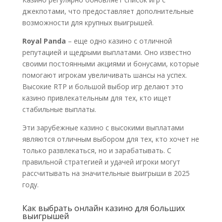
джекпотами, что предоставляет дополнительные
возможности для крупных выигрышей.
Royal Panda
– еще одно казино с отличной
репутацией и щедрыми выплатами. Оно известно
своими постоянными акциями и бонусами, которые
помогают игрокам увеличивать шансы на успех.
Высокие RTP и большой выбор игр делают это
казино привлекательным для тех, кто ищет
стабильные выплаты.
Эти зарубежные казино с высокими выплатами
являются отличным выбором для тех, кто хочет не
только развлекаться, но и зарабатывать. С
правильной стратегией и удачей игроки могут
рассчитывать на значительные выигрыши в 2025
году.
Как выбрать онлайн казино для больших
выигрышей