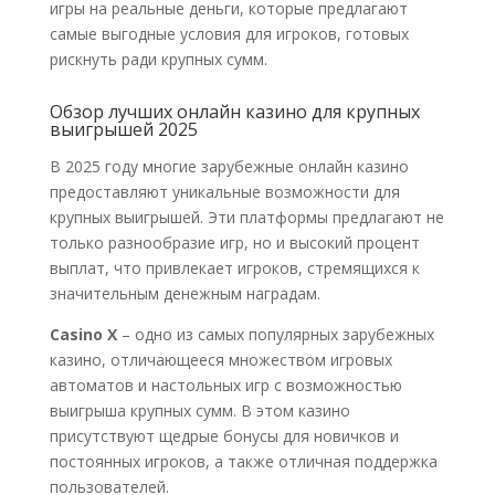
игры на реальные деньги, которые предлагают
самые выгодные условия для игроков, готовых
рискнуть ради крупных сумм.
Обзор лучших онлайн казино для крупных
выигрышей 2025
В 2025 году многие зарубежные онлайн казино
предоставляют уникальные возможности для
крупных выигрышей. Эти платформы предлагают не
только разнообразие игр, но и высокий процент
выплат, что привлекает игроков, стремящихся к
значительным денежным наградам.
Casino X
– одно из самых популярных зарубежных
казино, отличающееся множеством игровых
автоматов и настольных игр с возможностью
выигрыша крупных сумм. В этом казино
присутствуют щедрые бонусы для новичков и
постоянных игроков, а также отличная поддержка
пользователей.