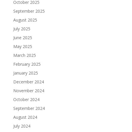
October 2025
September 2025
August 2025
July 2025
June 2025
May 2025
March 2025
February 2025
January 2025
December 2024
November 2024
October 2024
September 2024
August 2024
July 2024