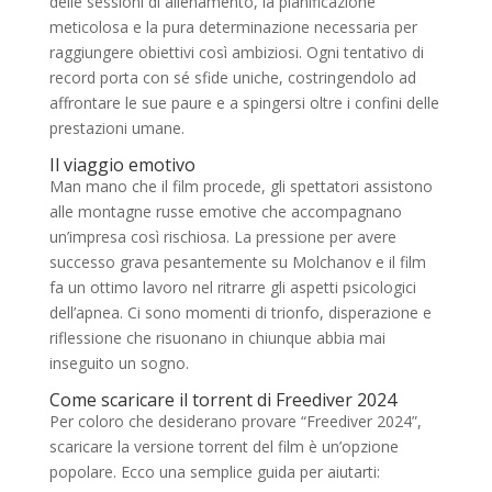
delle sessioni di allenamento, la pianificazione
meticolosa e la pura determinazione necessaria per
raggiungere obiettivi così ambiziosi. Ogni tentativo di
record porta con sé sfide uniche, costringendolo ad
affrontare le sue paure e a spingersi oltre i confini delle
prestazioni umane.
Il viaggio emotivo
Man mano che il film procede, gli spettatori assistono
alle montagne russe emotive che accompagnano
un’impresa così rischiosa. La pressione per avere
successo grava pesantemente su Molchanov e il film
fa un ottimo lavoro nel ritrarre gli aspetti psicologici
dell’apnea. Ci sono momenti di trionfo, disperazione e
riflessione che risuonano in chiunque abbia mai
inseguito un sogno.
Come scaricare il torrent di Freediver 2024
Per coloro che desiderano provare “Freediver 2024”,
scaricare la versione torrent del film è un’opzione
popolare. Ecco una semplice guida per aiutarti: