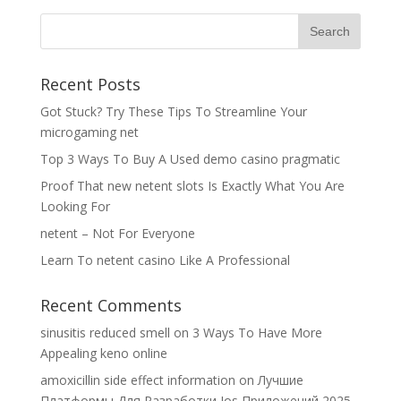
Recent Posts
Got Stuck? Try These Tips To Streamline Your
microgaming net
Top 3 Ways To Buy A Used demo casino pragmatic
Proof That new netent slots Is Exactly What You Are
Looking For
netent – Not For Everyone
Learn To netent casino Like A Professional
Recent Comments
sinusitis reduced smell
on
3 Ways To Have More
Appealing keno online
amoxicillin side effect information
on
Лучшие
Платформы Для Разработки Ios Приложений 2025