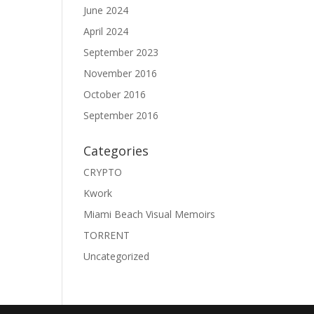
June 2024
April 2024
September 2023
November 2016
October 2016
September 2016
Categories
CRYPTO
Kwork
Miami Beach Visual Memoirs
TORRENT
Uncategorized