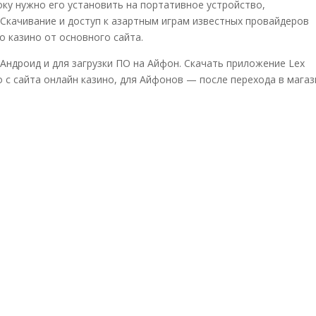
року нужно его установить на портативное устройство,
Скачивание и доступ к азартным играм известных провайдеров
 казино от основного сайта.
Андроид и для загрузки ПО на Айфон. Скачать приложение Lex
 с сайта онлайн казино, для Айфонов — после перехода в магаз