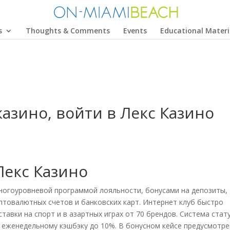
s
Thoughts & Comments
Events
Educational Materi
казино, войти в Лекс Казино
екс Казино
многоуровневой программой лояльности, бонусами на депозиты,
птовалютных счетов и банковских карт. Интернет клуб быстро
тавки на спорт и в азартных играх от 70 брендов. Система стат
 еженедельному кэшбэку до 10%. В бонусном кейсе предусмотр