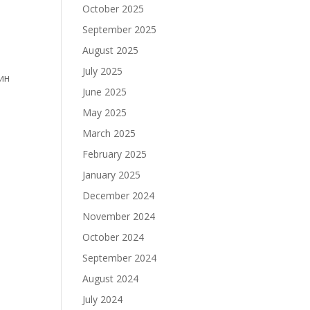
October 2025
September 2025
August 2025
July 2025
ин
June 2025
May 2025
March 2025
February 2025
January 2025
December 2024
November 2024
October 2024
September 2024
August 2024
July 2024