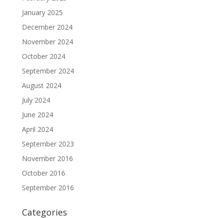
January 2025
December 2024
November 2024
October 2024
September 2024
August 2024
July 2024
June 2024
April 2024
September 2023
November 2016
October 2016
September 2016
Categories