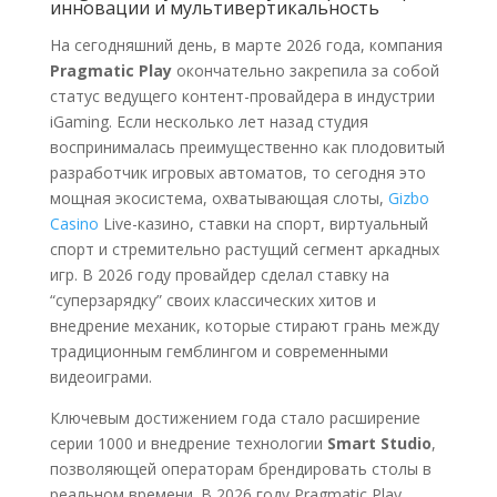
инновации и мультивертикальность
На сегодняшний день, в марте 2026 года, компания
Pragmatic Play
окончательно закрепила за собой
статус ведущего контент-провайдера в индустрии
iGaming. Если несколько лет назад студия
воспринималась преимущественно как плодовитый
разработчик игровых автоматов, то сегодня это
мощная экосистема, охватывающая слоты,
Gizbo
Casino
Live-казино, ставки на спорт, виртуальный
спорт и стремительно растущий сегмент аркадных
игр. В 2026 году провайдер сделал ставку на
“суперзарядку” своих классических хитов и
внедрение механик, которые стирают грань между
традиционным гемблингом и современными
видеоиграми.
Ключевым достижением года стало расширение
серии 1000 и внедрение технологии
Smart Studio
,
позволяющей операторам брендировать столы в
реальном времени. В 2026 году Pragmatic Play