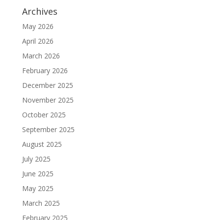
Archives
May 2026
April 2026
March 2026
February 2026
December 2025
November 2025
October 2025
September 2025
August 2025
July 2025
June 2025
May 2025
March 2025
February 2025