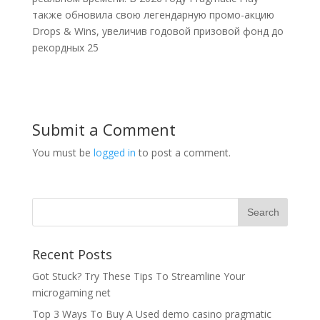
также обновила свою легендарную промо-акцию
Drops & Wins, увеличив годовой призовой фонд до
рекордных 25
Submit a Comment
You must be
logged in
to post a comment.
Recent Posts
Got Stuck? Try These Tips To Streamline Your
microgaming net
Top 3 Ways To Buy A Used demo casino pragmatic